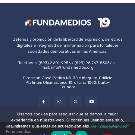
Defensa y promoción de la libertad de expresión, derechos
digitales e integridad de la información para fortalecer
sociedades democráticas en las Américas.
Teléfonos: (593) 2 601-9956 / (593) 98 767-5305/ e-
mail: info@fundamedios.org
Dirección: José Padilla N3-30 e Iñaquito, Edificio
Platinum Oficinas, piso 10, oficina 1002. Quito-
Ecuador
Usamos cookies para asegurar que te damos la mejor
experiencia en nuestra web. Si continúas usando este sitio,
asumiremos que estás de acuerdo con ello.
Política de Cookies
©Copyright Fundamedios 2021. Desarrollado por El Megáfono by
Fundamedios.