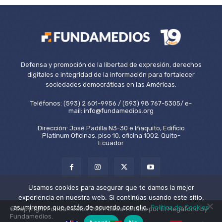
Defensa y promoción de la libertad de expresión, derechos
digitales e integridad de la información para fortalecer
sociedades democráticas en las Américas.
Teléfonos: (593) 2 601-9956 / (593) 98 767-5305/ e-
mail: info@fundamedios.org
Dirección: José Padilla N3-30 e Iñaquito, Edificio
Platinum Oficinas, piso 10, oficina 1002. Quito-
Ecuador
Usamos cookies para asegurar que te damos la mejor
experiencia en nuestra web. Si continúas usando este sitio,
asumiremos que estás de acuerdo con ello.
Política de Cookies
©Copyright Fundamedios 2021. Desarrollado por El Megáfono by
Fundamedios.