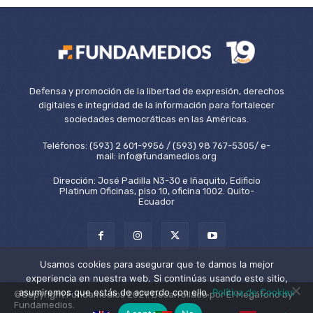
Defensa y promoción de la libertad de expresión, derechos
digitales e integridad de la información para fortalecer
sociedades democráticas en las Américas.
Teléfonos: (593) 2 601-9956 / (593) 98 767-5305/ e-
mail: info@fundamedios.org
Dirección: José Padilla N3-30 e Iñaquito, Edificio
Platinum Oficinas, piso 10, oficina 1002. Quito-
Ecuador
Usamos cookies para asegurar que te damos la mejor
experiencia en nuestra web. Si continúas usando este sitio,
asumiremos que estás de acuerdo con ello.
Política de Cookies
©Copyright Fundamedios 2021. Desarrollado por El Megáfono by
Fundamedios.