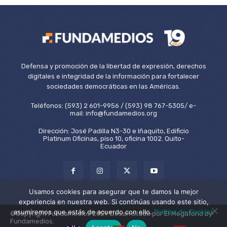
Defensa y promoción de la libertad de expresión, derechos
digitales e integridad de la información para fortalecer
sociedades democráticas en las Américas.
Teléfonos: (593) 2 601-9956 / (593) 98 767-5305/ e-
mail: info@fundamedios.org
Dirección: José Padilla N3-30 e Iñaquito, Edificio
Platinum Oficinas, piso 10, oficina 1002. Quito-
Ecuador
Usamos cookies para asegurar que te damos la mejor
experiencia en nuestra web. Si continúas usando este sitio,
asumiremos que estás de acuerdo con ello.
Política de Cookies
©Copyright Fundamedios 2021. Desarrollado por El Megáfono by
Fundamedios.