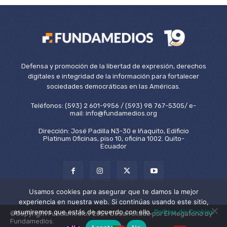
Defensa y promoción de la libertad de expresión, derechos
digitales e integridad de la información para fortalecer
sociedades democráticas en las Américas.
Teléfonos: (593) 2 601-9956 / (593) 98 767-5305/ e-
mail: info@fundamedios.org
Dirección: José Padilla N3-30 e Iñaquito, Edificio
Platinum Oficinas, piso 10, oficina 1002. Quito-
Ecuador
Usamos cookies para asegurar que te damos la mejor
experiencia en nuestra web. Si continúas usando este sitio,
asumiremos que estás de acuerdo con ello.
Política de Cookies
©Copyright Fundamedios 2021. Desarrollado por El Megáfono by
Fundamedios.