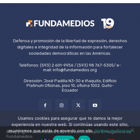
Defensa y promoción de la libertad de expresión, derechos
digitales e integridad de la información para fortalecer
sociedades democráticas en las Américas.
Teléfonos: (593) 2 601-9956 / (593) 98 767-5305/ e-
mail: info@fundamedios.org
Dirección: José Padilla N3-30 e Iñaquito, Edificio
Platinum Oficinas, piso 10, oficina 1002. Quito-
Ecuador
Usamos cookies para asegurar que te damos la mejor
experiencia en nuestra web. Si continúas usando este sitio,
asumiremos que estás de acuerdo con ello.
Política de Cookies
©Copyright Fundamedios 2021. Desarrollado por El Megáfono by
Fundamedios.