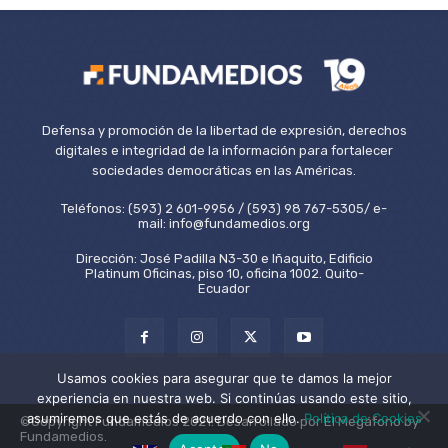
Defensa y promoción de la libertad de expresión, derechos
digitales e integridad de la información para fortalecer
sociedades democráticas en las Américas.
Teléfonos: (593) 2 601-9956 / (593) 98 767-5305/ e-
mail: info@fundamedios.org
Dirección: José Padilla N3-30 e Iñaquito, Edificio
Platinum Oficinas, piso 10, oficina 1002. Quito-
Ecuador
Usamos cookies para asegurar que te damos la mejor
experiencia en nuestra web. Si continúas usando este sitio,
asumiremos que estás de acuerdo con ello.
Política de Cookies
©Copyright Fundamedios 2021. Desarrollado por El Megáfono by
Fundamedios.