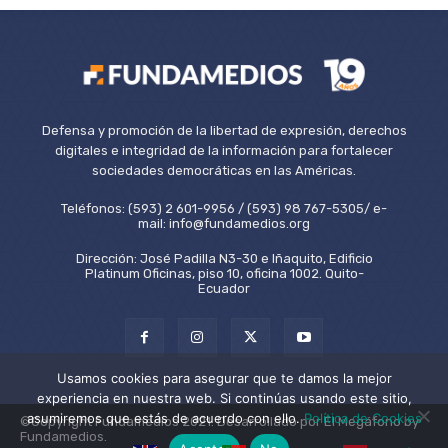
Defensa y promoción de la libertad de expresión, derechos
digitales e integridad de la información para fortalecer
sociedades democráticas en las Américas.
Teléfonos: (593) 2 601-9956 / (593) 98 767-5305/ e-
mail: info@fundamedios.org
Dirección: José Padilla N3-30 e Iñaquito, Edificio
Platinum Oficinas, piso 10, oficina 1002. Quito-
Ecuador
Usamos cookies para asegurar que te damos la mejor
experiencia en nuestra web. Si continúas usando este sitio,
asumiremos que estás de acuerdo con ello.
Política de Cookies
©Copyright Fundamedios 2021. Desarrollado por El Megáfono by
Fundamedios.