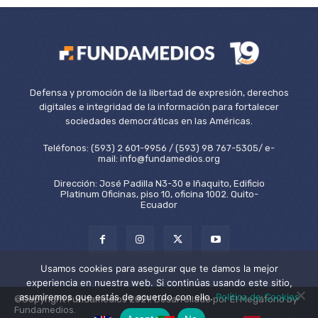
Defensa y promoción de la libertad de expresión, derechos
digitales e integridad de la información para fortalecer
sociedades democráticas en las Américas.
Teléfonos: (593) 2 601-9956 / (593) 98 767-5305/ e-
mail: info@fundamedios.org
Dirección: José Padilla N3-30 e Iñaquito, Edificio
Platinum Oficinas, piso 10, oficina 1002. Quito-
Ecuador
Usamos cookies para asegurar que te damos la mejor
experiencia en nuestra web. Si continúas usando este sitio,
asumiremos que estás de acuerdo con ello.
Política de Cookies
©Copyright Fundamedios 2021. Desarrollado por El Megáfono by
Fundamedios.