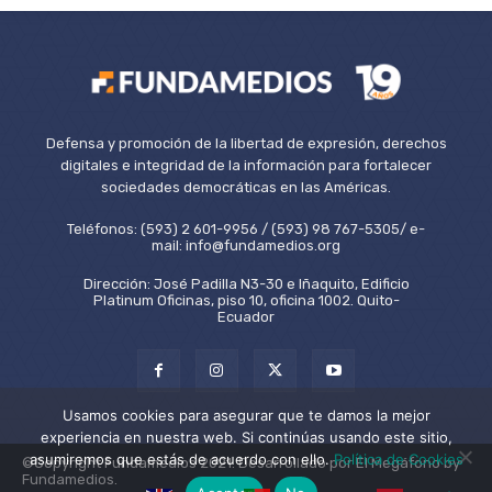
Defensa y promoción de la libertad de expresión, derechos
digitales e integridad de la información para fortalecer
sociedades democráticas en las Américas.
Teléfonos: (593) 2 601-9956 / (593) 98 767-5305/ e-
mail: info@fundamedios.org
Dirección: José Padilla N3-30 e Iñaquito, Edificio
Platinum Oficinas, piso 10, oficina 1002. Quito-
Ecuador
Usamos cookies para asegurar que te damos la mejor
experiencia en nuestra web. Si continúas usando este sitio,
asumiremos que estás de acuerdo con ello.
Política de Cookies
©Copyright Fundamedios 2021. Desarrollado por El Megáfono by
Fundamedios.