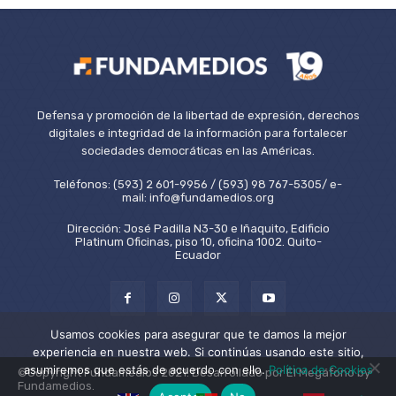
Defensa y promoción de la libertad de expresión, derechos
digitales e integridad de la información para fortalecer
sociedades democráticas en las Américas.
Teléfonos: (593) 2 601-9956 / (593) 98 767-5305/ e-
mail: info@fundamedios.org
Dirección: José Padilla N3-30 e Iñaquito, Edificio
Platinum Oficinas, piso 10, oficina 1002. Quito-
Ecuador
Usamos cookies para asegurar que te damos la mejor
experiencia en nuestra web. Si continúas usando este sitio,
asumiremos que estás de acuerdo con ello.
Política de Cookies
©Copyright Fundamedios 2021. Desarrollado por El Megáfono by
Fundamedios.