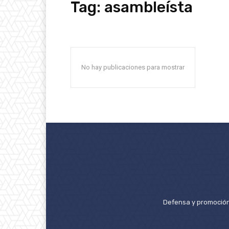
Tag:
asambleísta
No hay publicaciones para mostrar
Defensa y promoción 