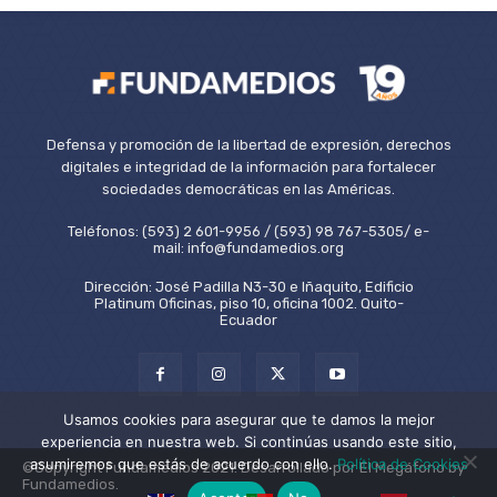
Defensa y promoción de la libertad de expresión, derechos
digitales e integridad de la información para fortalecer
sociedades democráticas en las Américas.
Teléfonos: (593) 2 601-9956 / (593) 98 767-5305/ e-
mail: info@fundamedios.org
Dirección: José Padilla N3-30 e Iñaquito, Edificio
Platinum Oficinas, piso 10, oficina 1002. Quito-
Ecuador
Usamos cookies para asegurar que te damos la mejor
experiencia en nuestra web. Si continúas usando este sitio,
asumiremos que estás de acuerdo con ello.
Política de Cookies
©Copyright Fundamedios 2021. Desarrollado por El Megáfono by
Fundamedios.