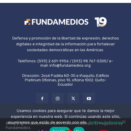
Defensa y promoción de la libertad de expresión, derechos
digitales e integridad de la información para fortalecer
sociedades democráticas en las Américas.
Teléfonos: (593) 2 601-9956 / (593) 98 767-5305/ e-
mail: info@fundamedios.org
Dirección: José Padilla N3-30 e Iñaquito, Edificio
Platinum Oficinas, piso 10, oficina 1002. Quito-
Ecuador
Usamos cookies para asegurar que te damos la mejor
experiencia en nuestra web. Si continúas usando este sitio,
asumiremos que estás de acuerdo con ello.
Política de Cookies
©Copyright Fundamedios 2021. Desarrollado por El Megáfono by
Fundamedios.