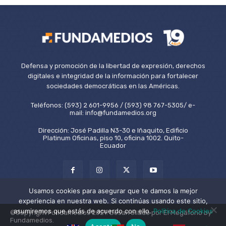
Defensa y promoción de la libertad de expresión, derechos
digitales e integridad de la información para fortalecer
sociedades democráticas en las Américas.
Teléfonos: (593) 2 601-9956 / (593) 98 767-5305/ e-
mail: info@fundamedios.org
Dirección: José Padilla N3-30 e Iñaquito, Edificio
Platinum Oficinas, piso 10, oficina 1002. Quito-
Ecuador
Usamos cookies para asegurar que te damos la mejor
experiencia en nuestra web. Si continúas usando este sitio,
asumiremos que estás de acuerdo con ello.
Política de Cookies
©Copyright Fundamedios 2021. Desarrollado por El Megáfono by
Fundamedios.