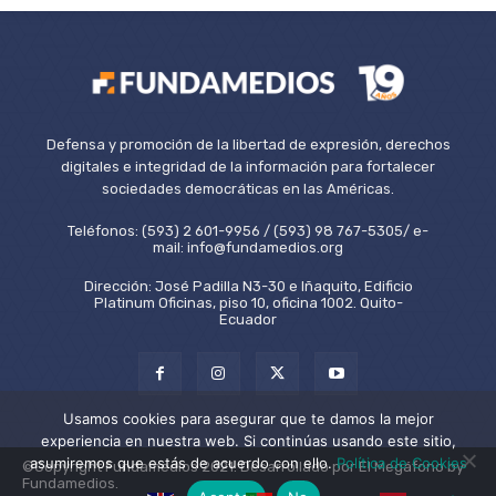
Defensa y promoción de la libertad de expresión, derechos
digitales e integridad de la información para fortalecer
sociedades democráticas en las Américas.
Teléfonos: (593) 2 601-9956 / (593) 98 767-5305/ e-
mail: info@fundamedios.org
Dirección: José Padilla N3-30 e Iñaquito, Edificio
Platinum Oficinas, piso 10, oficina 1002. Quito-
Ecuador
Usamos cookies para asegurar que te damos la mejor
experiencia en nuestra web. Si continúas usando este sitio,
asumiremos que estás de acuerdo con ello.
Política de Cookies
©Copyright Fundamedios 2021. Desarrollado por El Megáfono by
Fundamedios.