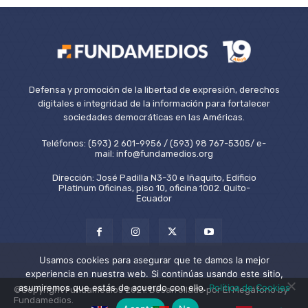
Defensa y promoción de la libertad de expresión, derechos
digitales e integridad de la información para fortalecer
sociedades democráticas en las Américas.
Teléfonos: (593) 2 601-9956 / (593) 98 767-5305/ e-
mail: info@fundamedios.org
Dirección: José Padilla N3-30 e Iñaquito, Edificio
Platinum Oficinas, piso 10, oficina 1002. Quito-
Ecuador
Usamos cookies para asegurar que te damos la mejor
experiencia en nuestra web. Si continúas usando este sitio,
asumiremos que estás de acuerdo con ello.
Política de Cookies
©Copyright Fundamedios 2021. Desarrollado por El Megáfono by
Fundamedios.