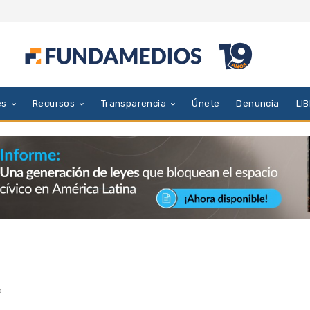
es
Recursos
Transparencia
Únete
Denuncia
LI
o