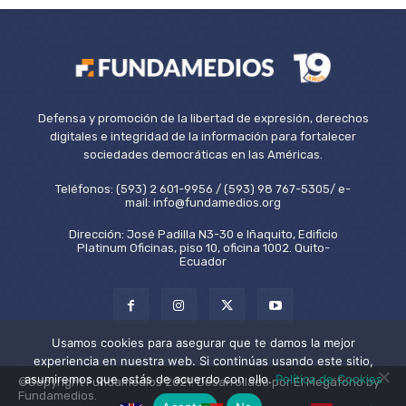
Defensa y promoción de la libertad de expresión, derechos
digitales e integridad de la información para fortalecer
sociedades democráticas en las Américas.
Teléfonos: (593) 2 601-9956 / (593) 98 767-5305/ e-
mail: info@fundamedios.org
Dirección: José Padilla N3-30 e Iñaquito, Edificio
Platinum Oficinas, piso 10, oficina 1002. Quito-
Ecuador
Usamos cookies para asegurar que te damos la mejor
experiencia en nuestra web. Si continúas usando este sitio,
asumiremos que estás de acuerdo con ello.
Política de Cookies
©Copyright Fundamedios 2021. Desarrollado por El Megáfono by
Fundamedios.