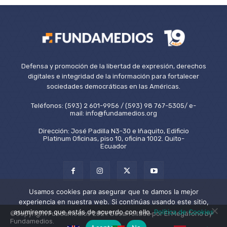
Defensa y promoción de la libertad de expresión, derechos
digitales e integridad de la información para fortalecer
sociedades democráticas en las Américas.
Teléfonos: (593) 2 601-9956 / (593) 98 767-5305/ e-
mail: info@fundamedios.org
Dirección: José Padilla N3-30 e Iñaquito, Edificio
Platinum Oficinas, piso 10, oficina 1002. Quito-
Ecuador
Usamos cookies para asegurar que te damos la mejor
experiencia en nuestra web. Si continúas usando este sitio,
asumiremos que estás de acuerdo con ello.
Política de Cookies
©Copyright Fundamedios 2021. Desarrollado por El Megáfono by
Fundamedios.