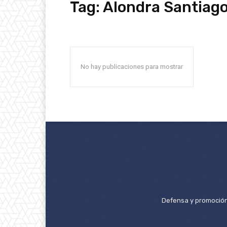
Tag:
Alondra Santiag
No hay publicaciones para mostrar
Defensa y promoción 