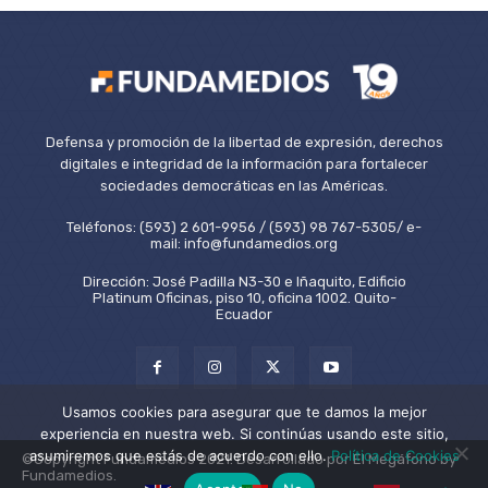
Defensa y promoción de la libertad de expresión, derechos
digitales e integridad de la información para fortalecer
sociedades democráticas en las Américas.
Teléfonos: (593) 2 601-9956 / (593) 98 767-5305/ e-
mail: info@fundamedios.org
Dirección: José Padilla N3-30 e Iñaquito, Edificio
Platinum Oficinas, piso 10, oficina 1002. Quito-
Ecuador
Usamos cookies para asegurar que te damos la mejor
experiencia en nuestra web. Si continúas usando este sitio,
asumiremos que estás de acuerdo con ello.
Política de Cookies
©Copyright Fundamedios 2021. Desarrollado por El Megáfono by
Fundamedios.