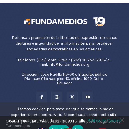
Defensa y promoción de la libertad de expresión, derechos
digitales e integridad de la información para fortalecer
sociedades democráticas en las Américas.
Teléfonos: (593) 2 601-9956 / (593) 98 767-5305/ e-
mail: info@fundamedios.org
Dirección: José Padilla N3-30 e Iñaquito, Edificio
Platinum Oficinas, piso 10, oficina 1002. Quito-
Ecuador
Usamos cookies para asegurar que te damos la mejor
experiencia en nuestra web. Si continúas usando este sitio,
asumiremos que estás de acuerdo con ello.
Política de Cookies
©Copyright Fundamedios 2021. Desarrollado por El Megáfono by
Fundamedios.