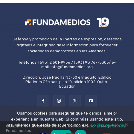
Defensa y promoción de la libertad de expresión, derechos
digitales e integridad de la información para fortalecer
sociedades democráticas en las Américas.
Teléfonos: (593) 2 601-9956 / (593) 98 767-5305/ e-
mail: info@fundamedios.org
Dirección: José Padilla N3-30 e Iñaquito, Edificio
Platinum Oficinas, piso 10, oficina 1002. Quito-
Ecuador
Usamos cookies para asegurar que te damos la mejor
experiencia en nuestra web. Si continúas usando este sitio,
asumiremos que estás de acuerdo con ello.
Política de Cookies
©Copyright Fundamedios 2021. Desarrollado por El Megáfono by
Fundamedios.