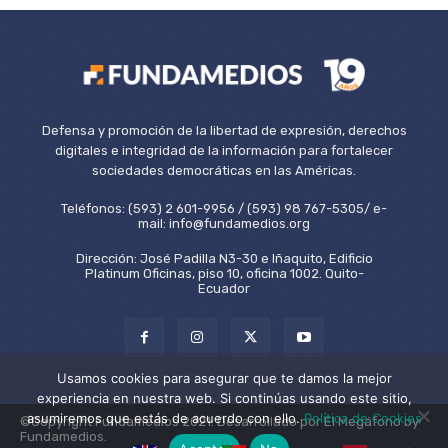
Defensa y promoción de la libertad de expresión, derechos
digitales e integridad de la información para fortalecer
sociedades democráticas en las Américas.
Teléfonos: (593) 2 601-9956 / (593) 98 767-5305/ e-
mail: info@fundamedios.org
Dirección: José Padilla N3-30 e Iñaquito, Edificio
Platinum Oficinas, piso 10, oficina 1002. Quito-
Ecuador
Usamos cookies para asegurar que te damos la mejor
experiencia en nuestra web. Si continúas usando este sitio,
asumiremos que estás de acuerdo con ello.
Política de Cookies
©Copyright Fundamedios 2021. Desarrollado por El Megáfono by
Fundamedios.