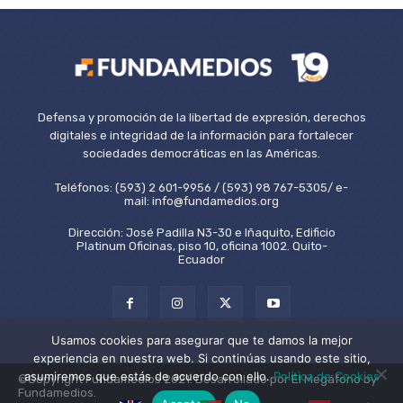
Defensa y promoción de la libertad de expresión, derechos
digitales e integridad de la información para fortalecer
sociedades democráticas en las Américas.
Teléfonos: (593) 2 601-9956 / (593) 98 767-5305/ e-
mail: info@fundamedios.org
Dirección: José Padilla N3-30 e Iñaquito, Edificio
Platinum Oficinas, piso 10, oficina 1002. Quito-
Ecuador
Usamos cookies para asegurar que te damos la mejor
experiencia en nuestra web. Si continúas usando este sitio,
asumiremos que estás de acuerdo con ello.
Política de Cookies
©Copyright Fundamedios 2021. Desarrollado por El Megáfono by
Fundamedios.