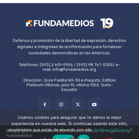
Defensa y promoción de la libertad de expresión, derechos
digitales e integridad de la información para fortalecer
sociedades democráticas en las Américas.
Teléfonos: (593) 2 601-9956 / (593) 98 767-5305/ e-
mail: info@fundamedios.org
Dirección: José Padilla N3-30 e Iñaquito, Edificio
Platinum Oficinas, piso 10, oficina 1002. Quito-
Ecuador
Usamos cookies para asegurar que te damos la mejor
experiencia en nuestra web. Si continúas usando este sitio,
asumiremos que estás de acuerdo con ello.
Política de Cookies
©Copyright Fundamedios 2021. Desarrollado por El Megáfono by
Fundamedios.