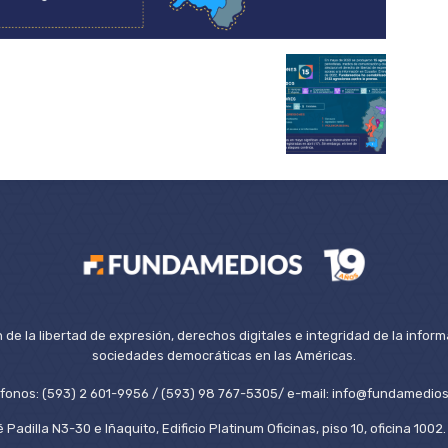
de la libertad de expresión, derechos digitales e integridad de la inform
sociedades democráticas en las Américas.
éfonos: (593) 2 601-9956 / (593) 98 767-5305/ e-mail: info@fundamedios
 Padilla N3-30 e Iñaquito, Edificio Platinum Oficinas, piso 10, oficina 100