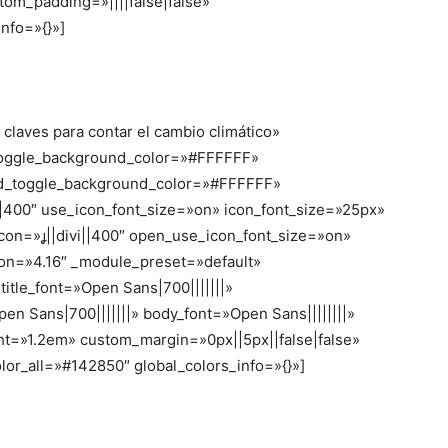
tom_padding=»||||false|false»
nfo=»{}»]
 claves para contar el cambio climático»
toggle_background_color=»#FFFFFF»
ed_toggle_background_color=»#FFFFFF»
||400″ use_icon_font_size=»on» icon_font_size=»25px»
on=»||divi||400″ open_use_icon_font_size=»on»
ion=»4.16″ _module_preset=»default»
 title_font=»Open Sans|700|||||||»
pen Sans|700|||||||» body_font=»Open Sans||||||||»
ht=»1.2em» custom_margin=»0px||5px||false|false»
lor_all=»#142850″ global_colors_info=»{}»]