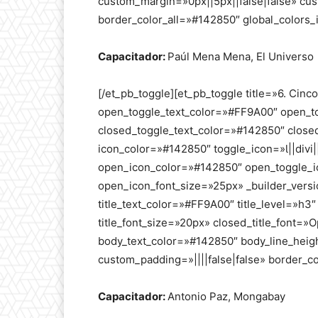
custom_margin=»0px||5px||false|false» cus
border_color_all=»#142850″ global_colors_i
Capacitador:
Paúl Mena Mena, El Universo
[/et_pb_toggle][et_pb_toggle title=»6. Cinco
open_toggle_text_color=»#FF9A00″ open_
closed_toggle_text_color=»#142850″ clos
icon_color=»#142850″ toggle_icon=»||divi
open_icon_color=»#142850″ open_toggle_ic
open_icon_font_size=»25px» _builder_vers
title_text_color=»#FF9A00″ title_level=»h3″
title_font_size=»20px» closed_title_font=»O
body_text_color=»#142850″ body_line_heig
custom_padding=»||||false|false» border_co
Capacitador:
Antonio Paz, Mongabay