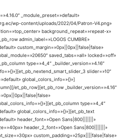
on=»4.16.0″ _module_preset=»default»
rg.ec/wp-content/uploads/2022/04/Patron-V4.png»
ition=»top_center» background_repeat=»repeat-x»
][et_pb_row admin_label=»LOGOS CUMBRE»
efault» custom_margin=»0px||0px||false|false»
lobal_module=»20650″ saved_tabs=»all» locked=»off»
t_pb_column type=»4_4″ _builder_version=»4.16″
fo=»{}»][et_pb_nextend_smart_slider_3 slider=»10″
default» global_colors_info=»{}»]
lumn][/et_pb_row][et_pb_row _builder_version=»4.16″
0px||0px||false|false»
obal_colors_info=»{}»][et_pb_column type=»4_4″
fault» global_colors_info=»{}»][et_pb_text
efault» header_font=»Open Sans|800|||||||»
ize=»40px» header_2_font=»Open Sans|800|||||||»
nt_size=»30px» custom_padding=»25px||||false|false»