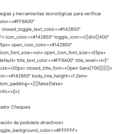
tegias y herramientas tecnológicas para verificar
color=»#FF9A00″
closed_toggle_text_color=»#142850″
 icon_color=»#142850″ toggle_icon=»||divi||400″
»25px» open_icon_color=»#142850″
_icon_font_size=»on» open_icon_font_size=»25px»
fault» title_text_color=»#FF9A00″ title_level=»h3″
t_size=»20px» closed_title_font=»Open Sans|700|||||||»
olor=»#142850″ body_line_height=»1.2em»
tom_padding=»||||false|false»
nfo=»{}»]
cuador Chequea
reación de podcasts atractivos»
toggle_background_color=»#FFFFFF»