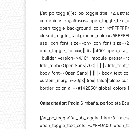
[/et_pb_toggle][et_pb_toggle title=»2. Estra
contenidos engañosos» open_toggle_text_
open_toggle_background_color=»#FFFFFF» 
closed_toggle_background_color=»#FFFFFF»
use_icon_font_size=»on» icon_font_size=
open_toggle_icon=»||divi||400″ open_use
_builder_version=»4.16″ _module_preset=»de
title_font=»Open Sans|700|||||||» title_fon
body_font=»Open Sans||||||||» body_text_c
custom_margin=»0px||5px||false|false» cus
border_color_all=»#142850″ global_colors_i
Capacitador:
Paola Simbaña, periodista E
[/et_pb_toggle][et_pb_toggle title=»3. La c
open_toggle_text_color=»#FF9A00″ open_