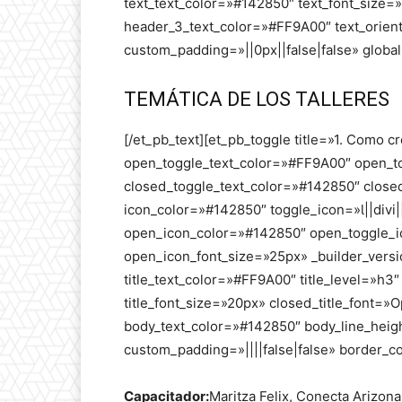
text_text_color=»#142850″ text_font_size=
header_3_text_color=»#FF9A00″ text_orient
custom_padding=»||0px||false|false» global
TEMÁTICA DE LOS TALLERES
[/et_pb_text][et_pb_toggle title=»1. Como cr
open_toggle_text_color=»#FF9A00″ open_
closed_toggle_text_color=»#142850″ clos
icon_color=»#142850″ toggle_icon=»||divi
open_icon_color=»#142850″ open_toggle_ic
open_icon_font_size=»25px» _builder_vers
title_text_color=»#FF9A00″ title_level=»h3″
title_font_size=»20px» closed_title_font=»O
body_text_color=»#142850″ body_line_heig
custom_padding=»||||false|false» border_co
Capacitador:
Maritza Felix, Conecta Arizona