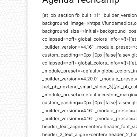
[et_pb_section fb_built=»1″ _builder_versi
background_image=»https://fundamedios.o
background_size=»initial» background_pos
collapsed=»off» global_colors_info=»{}»
_builder_version=»4.16″ _module_preset=»d
custom_padding=»0px||0px||false|false» g
collapsed=»off» global_colors_info=»{}»][e
_module_preset=»default» global_colors_in
_builder_version=»4.20.0″ _module_preset=»
[/et_pb_nextend_smart_slider_3][/et_pb_co
_module_preset=»default» custom_margin=»
custom_padding=»0px||0px||false|false» gl
_builder_version=»4.16″ _module_preset=»de
_builder_version=»4.16″ _module_preset=»d
header_text_align=»center» header_font_s
header_2_text_align=»center» header_2_fo