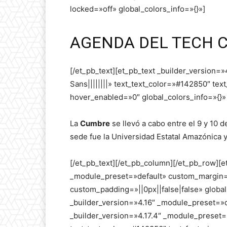
locked=»off» global_colors_info=»{}»]
AGENDA DEL TECH 
[/et_pb_text][et_pb_text _builder_version
Sans||||||||» text_text_color=»#142850″ tex
hover_enabled=»0″ global_colors_info=»{}»
La
Cumbre
se llevó a cabo entre el 9 y 10 de
sede fue la Universidad Estatal Amazónica 
[/et_pb_text][/et_pb_column][/et_pb_row][e
_module_preset=»default» custom_margin=»
custom_padding=»||0px||false|false» globa
_builder_version=»4.16″ _module_preset=»de
_builder_version=»4.17.4″ _module_preset=»