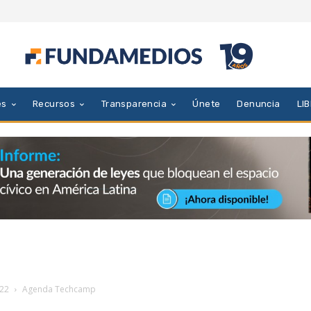
es
Recursos
Transparencia
Únete
Denuncia
LI
22
Agenda Techcamp