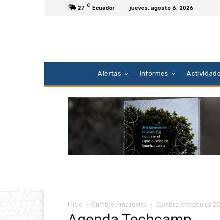
C
27
Ecuador
jueves, agosto 6, 2026
Alertas
Informes
Actividad
Inicio
Cumbre Amazónica
Cumbre Amazónica 20
Agenda Techcamp