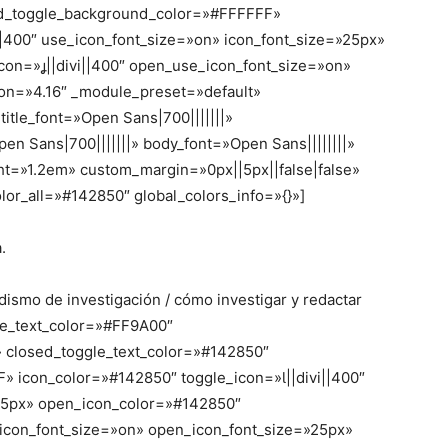
ed_toggle_background_color=»#FFFFFF»
||400″ use_icon_font_size=»on» icon_font_size=»25px»
on=»||divi||400″ open_use_icon_font_size=»on»
ion=»4.16″ _module_preset=»default»
 title_font=»Open Sans|700|||||||»
pen Sans|700|||||||» body_font=»Open Sans||||||||»
ht=»1.2em» custom_margin=»0px||5px||false|false»
lor_all=»#142850″ global_colors_info=»{}»]
.
odismo de investigación / cómo investigar y redactar
le_text_color=»#FF9A00″
closed_toggle_text_color=»#142850″
 icon_color=»#142850″ toggle_icon=»||divi||400″
»25px» open_icon_color=»#142850″
_icon_font_size=»on» open_icon_font_size=»25px»