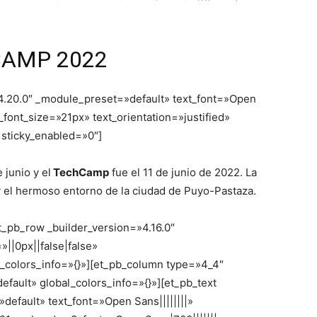
CAMP 2022
=»4.20.0″ _module_preset=»default» text_font=»Open
t_font_size=»21px» text_orientation=»justified»
 sticky_enabled=»0″]
 junio y el
TechCam
p
fue el 11 de junio de 2022. La
y el hermoso entorno de la ciudad de Puyo-Pastaza.
t_pb_row _builder_version=»4.16.0″
||0px||false|false»
l_colors_info=»{}»][et_pb_column type=»4_4″
fault» global_colors_info=»{}»][et_pb_text
default» text_font=»Open Sans||||||||»