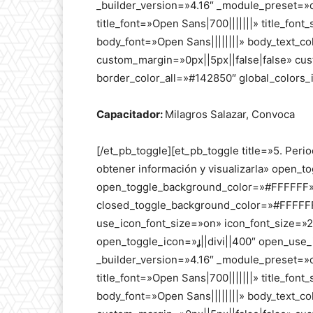
_builder_version=»4.16″ _module_preset=»de
title_font=»Open Sans|700|||||||» title_fon
body_font=»Open Sans||||||||» body_text_c
custom_margin=»0px||5px||false|false» cus
border_color_all=»#142850″ global_colors_i
Capacitador:
Milagros Salazar, Convoca
[/et_pb_toggle][et_pb_toggle title=»5. Peri
obtener información y visualizarla» open_
open_toggle_background_color=»#FFFFFF» 
closed_toggle_background_color=»#FFFFFF»
use_icon_font_size=»on» icon_font_size=
open_toggle_icon=»||divi||400″ open_use
_builder_version=»4.16″ _module_preset=»de
title_font=»Open Sans|700|||||||» title_fon
body_font=»Open Sans||||||||» body_text_c