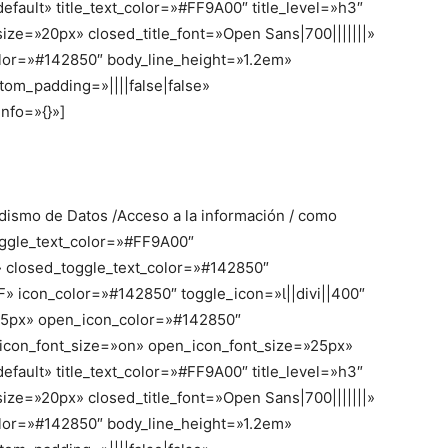
fault» title_text_color=»#FF9A00″ title_level=»h3″
t_size=»20px» closed_title_font=»Open Sans|700|||||||»
olor=»#142850″ body_line_height=»1.2em»
tom_padding=»||||false|false»
nfo=»{}»]
odismo de Datos /Acceso a la información / como
toggle_text_color=»#FF9A00″
closed_toggle_text_color=»#142850″
 icon_color=»#142850″ toggle_icon=»||divi||400″
»25px» open_icon_color=»#142850″
_icon_font_size=»on» open_icon_font_size=»25px»
fault» title_text_color=»#FF9A00″ title_level=»h3″
t_size=»20px» closed_title_font=»Open Sans|700|||||||»
olor=»#142850″ body_line_height=»1.2em»