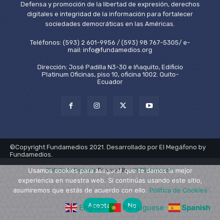
Defensa y promoción de la libertad de expresión, derechos
digitales e integridad de la información para fortalecer
sociedades democráticas en las Américas.
Teléfonos: (593) 2 601-9956 / (593) 98 767-5305/ e-
mail: info@fundamedios.org
Dirección: José Padilla N3-30 e Iñaquito, Edificio
Platinum Oficinas, piso 10, oficina 1002. Quito-
Ecuador
©Copyright Fundamedios 2021. Desarrollado por El Megáfono by
Fundamedios.
PHP Code Snippets
Powered By :
XYZScripts.com
Usamos cookies para asegurar que te damos la mejor
experiencia en nuestra web. Si continúas usando este sitio,
asumiremos que estás de acuerdo con ello.
Política de Cookies
Aceptar
No
English
Portuguese
Spanish