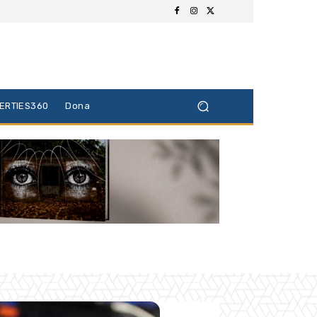
BERTIES360
Dona