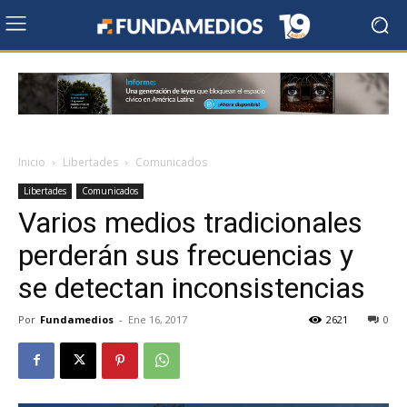
Inicio
Libertades
Comunicados
Libertades
Comunicados
Varios medios tradicionales
perderán sus frecuencias y
se detectan inconsistencias
Por
Fundamedios
-
Ene 16, 2017
2621
0