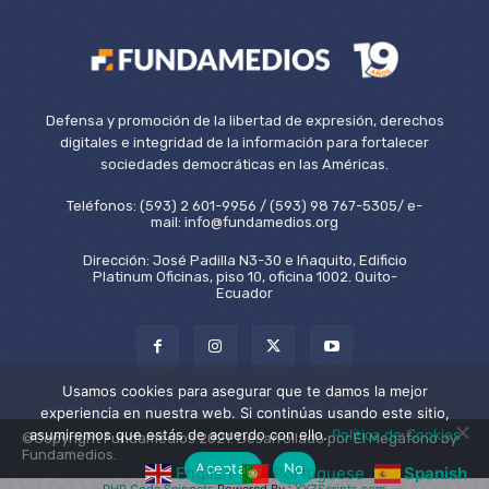
Defensa y promoción de la libertad de expresión, derechos
digitales e integridad de la información para fortalecer
sociedades democráticas en las Américas.
Teléfonos: (593) 2 601-9956 / (593) 98 767-5305/ e-
mail: info@fundamedios.org
Dirección: José Padilla N3-30 e Iñaquito, Edificio
Platinum Oficinas, piso 10, oficina 1002. Quito-
Ecuador
Usamos cookies para asegurar que te damos la mejor
experiencia en nuestra web. Si continúas usando este sitio,
asumiremos que estás de acuerdo con ello.
Política de Cookies
©Copyright Fundamedios 2021. Desarrollado por El Megáfono by
Fundamedios.
Aceptar
No
English
Portuguese
Spanish