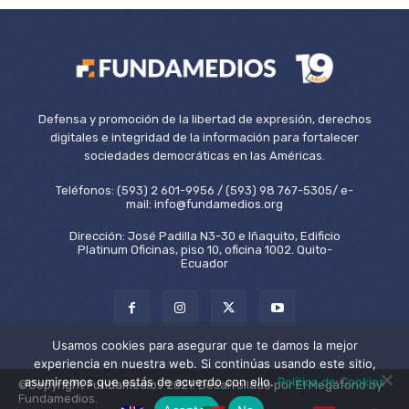
Defensa y promoción de la libertad de expresión, derechos
digitales e integridad de la información para fortalecer
sociedades democráticas en las Américas.
Teléfonos: (593) 2 601-9956 / (593) 98 767-5305/ e-
mail: info@fundamedios.org
Dirección: José Padilla N3-30 e Iñaquito, Edificio
Platinum Oficinas, piso 10, oficina 1002. Quito-
Ecuador
Usamos cookies para asegurar que te damos la mejor
experiencia en nuestra web. Si continúas usando este sitio,
asumiremos que estás de acuerdo con ello.
Política de Cookies
©Copyright Fundamedios 2021. Desarrollado por El Megáfono by
Fundamedios.