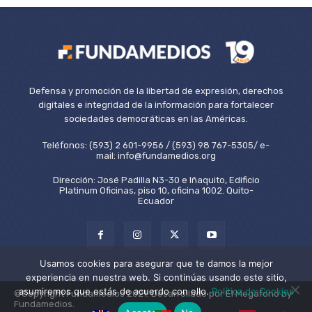
Defensa y promoción de la libertad de expresión, derechos
digitales e integridad de la información para fortalecer
sociedades democráticas en las Américas.
Teléfonos: (593) 2 601-9956 / (593) 98 767-5305/ e-
mail: info@fundamedios.org
Dirección: José Padilla N3-30 e Iñaquito, Edificio
Platinum Oficinas, piso 10, oficina 1002. Quito-
Ecuador
Usamos cookies para asegurar que te damos la mejor
experiencia en nuestra web. Si continúas usando este sitio,
asumiremos que estás de acuerdo con ello.
Política de Cookies
©Copyright Fundamedios 2021. Desarrollado por El Megáfono by
Fundamedios.