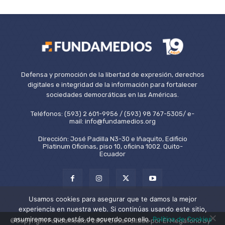
Defensa y promoción de la libertad de expresión, derechos
digitales e integridad de la información para fortalecer
sociedades democráticas en las Américas.
Teléfonos: (593) 2 601-9956 / (593) 98 767-5305/ e-
mail: info@fundamedios.org
Dirección: José Padilla N3-30 e Iñaquito, Edificio
Platinum Oficinas, piso 10, oficina 1002. Quito-
Ecuador
Usamos cookies para asegurar que te damos la mejor
experiencia en nuestra web. Si continúas usando este sitio,
asumiremos que estás de acuerdo con ello.
Política de Cookies
©Copyright Fundamedios 2021. Desarrollado por El Megáfono by