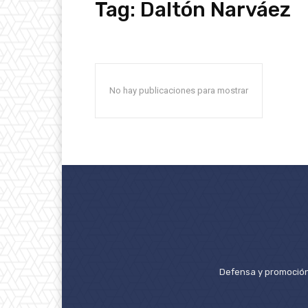
Tag:
Daltón Narváez
No hay publicaciones para mostrar
Defensa y promoción 