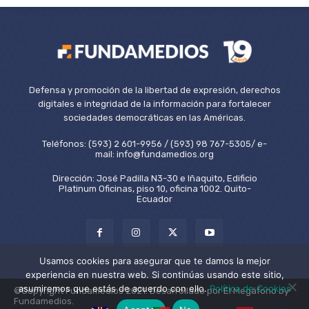
Defensa y promoción de la libertad de expresión, derechos
digitales e integridad de la información para fortalecer
sociedades democráticas en las Américas.
Teléfonos: (593) 2 601-9956 / (593) 98 767-5305/ e-
mail: info@fundamedios.org
Dirección: José Padilla N3-30 e Iñaquito, Edificio
Platinum Oficinas, piso 10, oficina 1002. Quito-
Ecuador
Usamos cookies para asegurar que te damos la mejor
experiencia en nuestra web. Si continúas usando este sitio,
asumiremos que estás de acuerdo con ello.
Política de Cookies
©Copyright Fundamedios 2021. Desarrollado por El Megáfono by
Fundamedios.