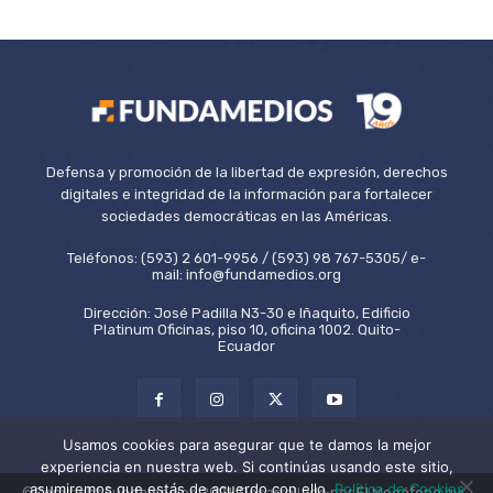
Defensa y promoción de la libertad de expresión, derechos
digitales e integridad de la información para fortalecer
sociedades democráticas en las Américas.
Teléfonos: (593) 2 601-9956 / (593) 98 767-5305/ e-
mail: info@fundamedios.org
Dirección: José Padilla N3-30 e Iñaquito, Edificio
Platinum Oficinas, piso 10, oficina 1002. Quito-
Ecuador
Usamos cookies para asegurar que te damos la mejor
experiencia en nuestra web. Si continúas usando este sitio,
asumiremos que estás de acuerdo con ello.
Política de Cookies
©Copyright Fundamedios 2021. Desarrollado por El Megáfono by