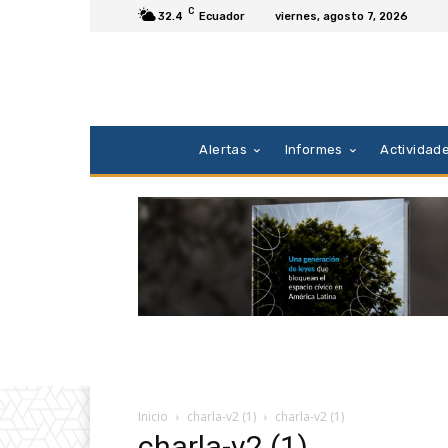
C
32.4
Ecuador
viernes, agosto 7, 2026
Alertas
Informes
Actividad
Inicio
charla-v2 (1)
charla-v2 (1)
charla-v2 (1)