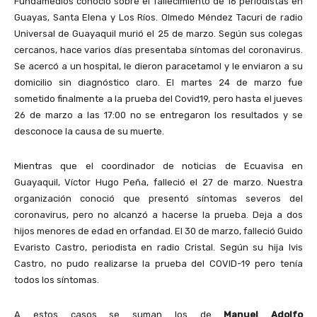
Fundamedios conoció sobre el fallecimiento de 16 periodistas en
Guayas, Santa Elena y Los Ríos. Olmedo Méndez Tacuri de radio
Universal de Guayaquil murió el 25 de marzo. Según sus colegas
cercanos, hace varios días presentaba síntomas del coronavirus.
Se acercó a un hospital, le dieron paracetamol y le enviaron a su
domicilio sin diagnóstico claro. El martes 24 de marzo fue
sometido finalmente a la prueba del Covid19, pero hasta el jueves
26 de marzo a las 17:00 no se entregaron los resultados y se
desconoce la causa de su muerte.
Mientras que el coordinador de noticias de Ecuavisa en
Guayaquil, Víctor Hugo Peña, falleció el 27 de marzo. Nuestra
organización conoció que presentó síntomas severos del
coronavirus, pero no alcanzó a hacerse la prueba. Deja a dos
hijos menores de edad en orfandad. El 30 de marzo, falleció Guido
Evaristo Castro, periodista en radio Cristal. Según su hija Ivis
Castro, no pudo realizarse la prueba del COVID-19 pero tenía
todos los síntomas.
A estos casos se suman los de
Manuel Adolfo