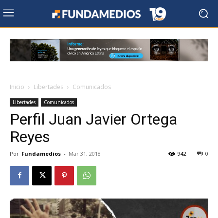
Inicio
Libertades
Comunicados
Libertades
Comunicados
Perfil Juan Javier Ortega
Reyes
Por
Fundamedios
-
Mar 31, 2018
942
0