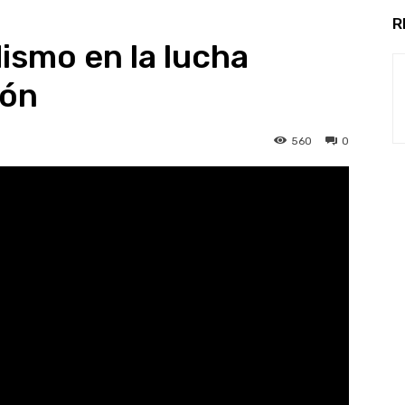
R
dismo en la lucha
ión
560
0