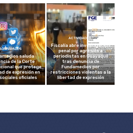
ACTIVIDADES
Fiscalía abre investigación
ACTIVIDADES
penal por agresión a
amedios saluda
periodistas en Guayaquil
ncia de la Corte
tras denuncia de
cional que protege
Fundamedios por
tad de expresión en
restricciones violentas a la
sociales oficiales
libertad de expresión