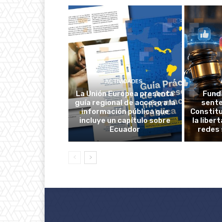
ACTIVIDADES
La Unión Europea presenta
Fund
guía regional de acceso a la
sente
información pública que
Constitu
incluye un capítulo sobre
la liber
Ecuador
redes 