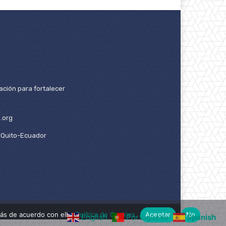
ación para fortalecer
.org
2. Quito-Ecuador
ás de acuerdo con ello.
Política de Cookies
Aceptar
No
English
Portuguese
Spanish