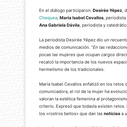
En el diálogo participaron:
Desirée Yépez
, 
Chequea
;
María Isabel Cevallos
, periodista
Ana Gabriela Dávila
, periodista y catedrát
La periodista Desirée Yépez dio un recuen
medios de comunicación. “
E
n las redaccio
pocas las mujeres que ocupan cargos direc
recalcó la importancia de los nuevos espaci
hermetismo de los tradicionales.
María Isabel Cevallos enfatizó en los retos
comunicadora, el rol de la mujer ha evoluc
valoran la estética femenina al protagonis
criterio. Expresó que todavía existen retos
los «rostros bellos» que dan las
noticias
a u