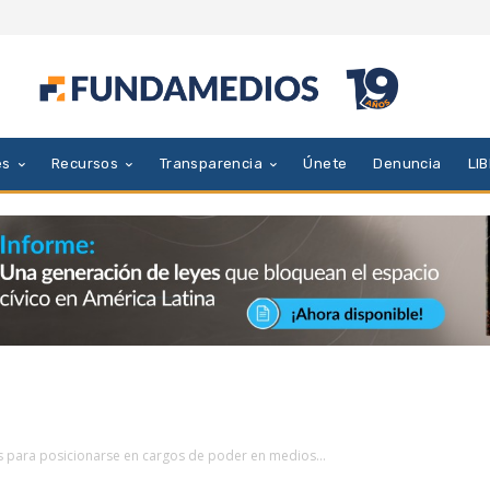
es
Recursos
Transparencia
Únete
Denuncia
LI
s para posicionarse en cargos de poder en medios...