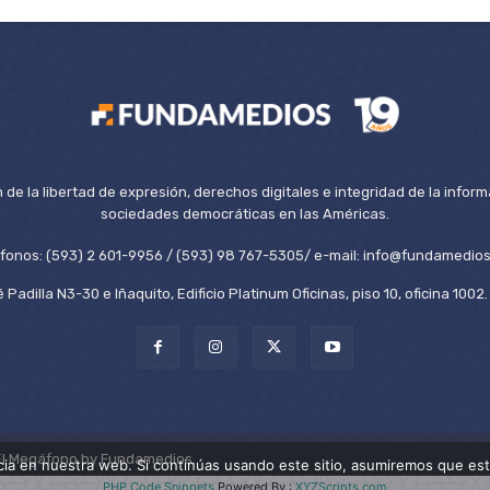
de la libertad de expresión, derechos digitales e integridad de la inform
sociedades democráticas en las Américas.
éfonos: (593) 2 601-9956 / (593) 98 767-5305/ e-mail: info@fundamedios
 Padilla N3-30 e Iñaquito, Edificio Platinum Oficinas, piso 10, oficina 100
El Megáfono by Fundamedios.
ia en nuestra web. Si continúas usando este sitio, asumiremos que est
PHP Code Snippets
Powered By :
XYZScripts.com