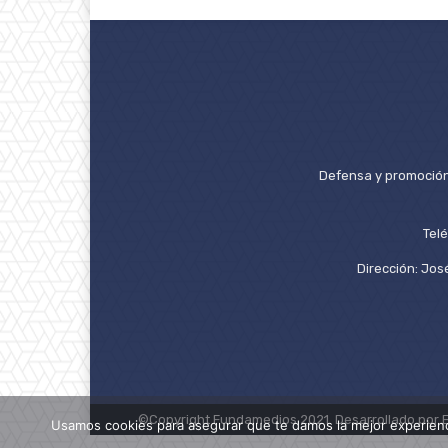
Defensa y promoción 
Tel
Dirección: José
©Copyright Fundamedios 2021. Desarrollado por 
Usamos cookies para asegurar que te damos la mejor experienc