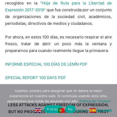
recogidos en la
“Hoja de Ruta para la Libertad de
Expresión 2017-2019”
que fue construida por un conjunto
de organizaciones de la sociedad civil, académicos,
periodistas, directivos de medios y ciudadanos.
Por ahora, en estos 100 días, es necesario respirar el aire
fresco, tratar de abrir un poco más la ventana y
prepararnos para cuando realmente llegue la primavera.
INFORME ESPECIAL 100 DÍAS DE LENÍN PDF
SPECIAL REPORT 100 DAYS PDF
Usamos cookies para asegurar que te damos la mejor
experiencia en nuestra web. Si continúas usando este sitio,
asumiremos que estás de acuerdo con ello.
Política de Cookies
LESS ATTACKS AGAINST FREEDOM OF EXPRESSION,
Aceptar
No
English
Portuguese
Spanish
BUT NO PROGRESS ON REFORMS DURING THE FIRST