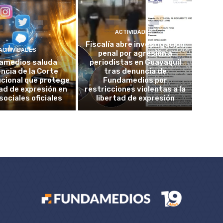
ACTIVIDADES
Fiscalía abre investigación
ACTIVIDADES
penal por agresión a
amedios saluda
periodistas en Guayaquil
ncia de la Corte
tras denuncia de
cional que protege
Fundamedios por
tad de expresión en
restricciones violentas a la
sociales oficiales
libertad de expresión