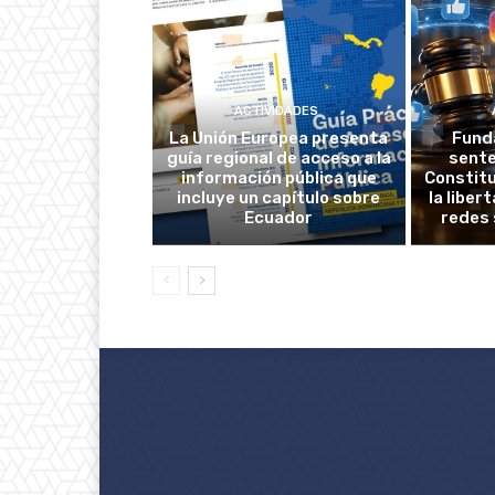
ACTIVIDADES
La Unión Europea presenta
Fund
guía regional de acceso a la
sente
información pública que
Constitu
incluye un capítulo sobre
la liber
Ecuador
redes 