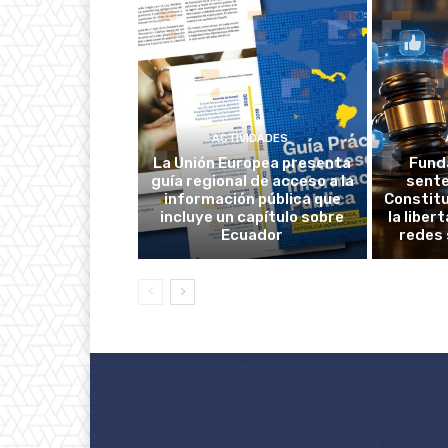
ACTIVIDADES
La Unión Europea presenta
Fund
guía regional de acceso a la
sente
información pública que
Constitu
incluye un capítulo sobre
la liber
Ecuador
redes 