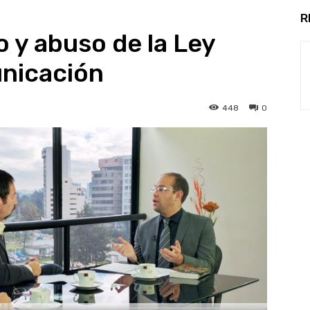
R
o y abuso de la Ley
nicación
448
0