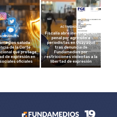
ACTIVIDADES
Fiscalía abre investigación
ACTIVIDADES
penal por agresión a
amedios saluda
periodistas en Guayaquil
ncia de la Corte
tras denuncia de
cional que protege
Fundamedios por
tad de expresión en
restricciones violentas a la
sociales oficiales
libertad de expresión