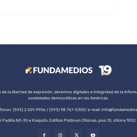
de la libertad de expresión, derechos digitales e integridad de la inform
sociedades democráticas en las Américas.
éfonos: (593) 2 601-9956 / (593) 98 767-5305/ e-mail: info@fundamedios
 Padilla N3-30 e Iñaquito, Edificio Platinum Oficinas, piso 10, oficina 100