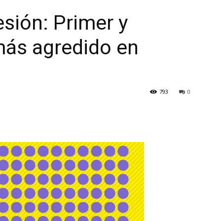
esión: Primer y
ás agredido en
793
0