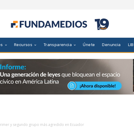
es
Recursos
Transparencia
Únete
Denuncia
LI
 Primer y segundo grupo más agredido en Ecuador