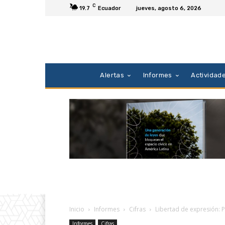
C
19.7
Ecuador
jueves, agosto 6, 2026
Alertas
Informes
Actividad
Inicio
Informes
Cifras
Libertad de expresión:
Informes
Cifras