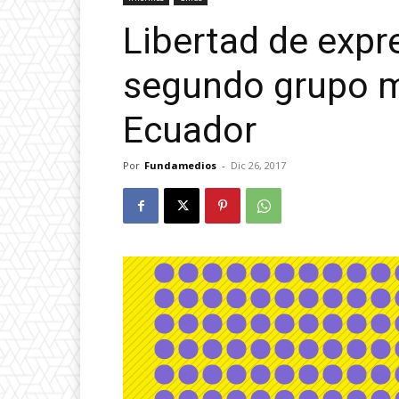
Libertad de expr
segundo grupo m
Ecuador
Por
Fundamedios
-
Dic 26, 2017