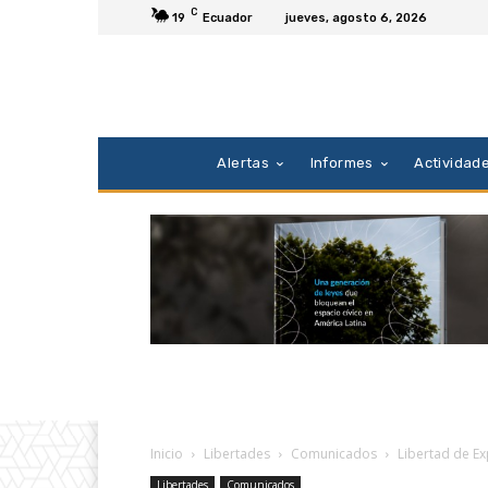
C
19
Ecuador
jueves, agosto 6, 2026
Alertas
Informes
Actividad
Inicio
Libertades
Comunicados
Libertad de Ex
Libertades
Comunicados