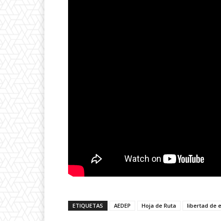
ETIQUETAS
AEDEP
Hoja de Ruta
libertad de 