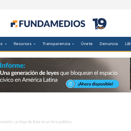
es
Recursos
Transparencia
Únete
Denuncia
LI
presión: La Hoja de Ruta en un foro público