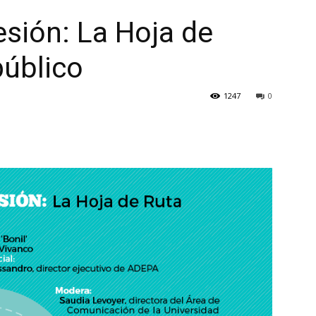
esión: La Hoja de
público
1247
0