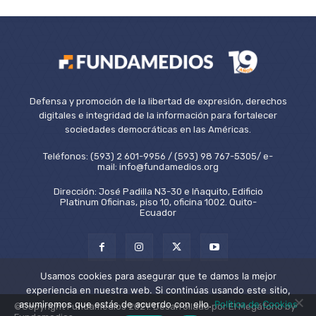
Defensa y promoción de la libertad de expresión, derechos
digitales e integridad de la información para fortalecer
sociedades democráticas en las Américas.
Teléfonos: (593) 2 601-9956 / (593) 98 767-5305/ e-
mail: info@fundamedios.org
Dirección: José Padilla N3-30 e Iñaquito, Edificio
Platinum Oficinas, piso 10, oficina 1002. Quito-
Ecuador
Usamos cookies para asegurar que te damos la mejor
experiencia en nuestra web. Si continúas usando este sitio,
asumiremos que estás de acuerdo con ello.
Política de Cookies
©Copyright Fundamedios 2021. Desarrollado por El Megáfono by