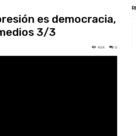
R
presión es democracia,
medios 3/3
454
0