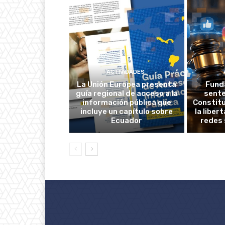
ACTIVIDADES
La Unión Europea presenta
Fund
guía regional de acceso a la
sente
información pública que
Constitu
incluye un capítulo sobre
la liber
Ecuador
redes 