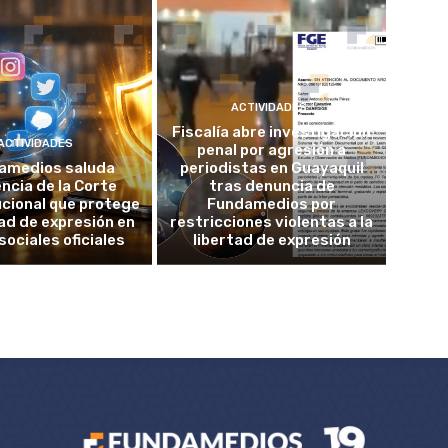
ACTIVIDADES
Fiscalía abre investigación
ACTIVIDADES
penal por agresión a
amedios saluda
periodistas en Guayaquil
ncia de la Corte
tras denuncia de
cional que protege
Fundamedios por
tad de expresión en
restricciones violentas a la
sociales oficiales
libertad de expresión